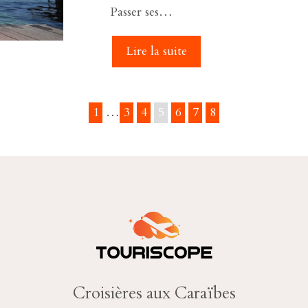
Passer ses…
Lire la suite
1
…
3
4
5
6
7
8
Croisières aux Caraïbes