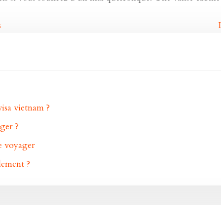
s
isa vietnam ?
ger ?
de voyager
ilement ?