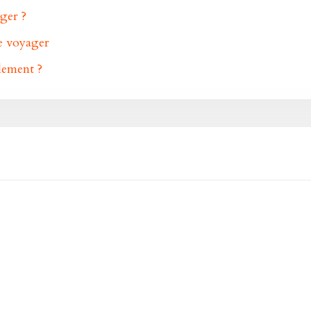
ger ?
de voyager
ilement ?