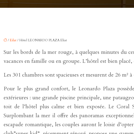
/
Eilat
/ Hôtel LEONARDO PLAZA Eliat
Sur les bords de la mer rouge, à quelques minutes du cen
vacances en famille ou en groupe. L’hôtel est bien placé, 
Les 301 chambres sont spacieuses et mesurent de 26 m² à 6
Pour le plus grand confort, le Leonardo Plaza possède 
extérieures : une grande piscine principale, une pataugeoire
toit de l’hôtel plus calme et bien exposée. Le Coral Sp
Surplombant la mer il offre des panoramas exceptionnel
escapade romantique, les couples auront le loisir d’opter
club”super kid”, récemment rénové, propose une gamme d’a