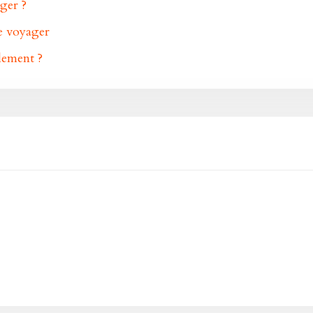
ger ?
de voyager
ilement ?