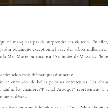
 ne manquera pas de surprendre ses visiteurs. En effet, 
ardin botanique exceptionnel avec des arbres millénaires e
de la Mer Morte ou encore à 15 minutes de Massada, l’hôte
rties selon trois thématiques distinctes:
 et entourées de belles pelouses entretenues. Les chambr
l. Enfin, les chambres”Nachal Arougot” représentent la 
nique et désert.
e des plus grands hôtels du pays. Tout d’abord la piscin