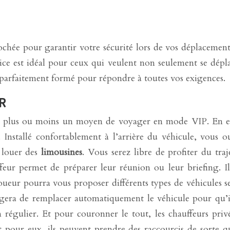
rochée pour garantir votre sécurité lors de vos déplacement
vice est idéal pour ceux qui veulent non seulement se dépl
, parfaitement formé pour répondre à toutes vos exigences.
R
t plus ou moins un moyen de voyager en mode VIP. En eff
nstallé confortablement à l’arrière du véhicule, vous oub
 louer des
limousines
. Vous serez libre de profiter du tra
ffeur permet de préparer leur réunion ou leur briefing. I
eur pourra vous proposer différents types de véhicules selon
rgera de remplacer automatiquement le véhicule pour qu’il
 régulier. Et pour couronner le tout, les chauffeurs privé
ret pour eux, ils peuvent prendre des raccourcis de sorte 