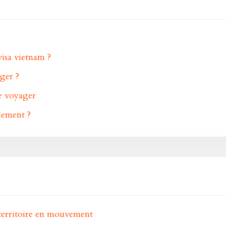
isa vietnam ?
ger ?
de voyager
ilement ?
territoire en mouvement